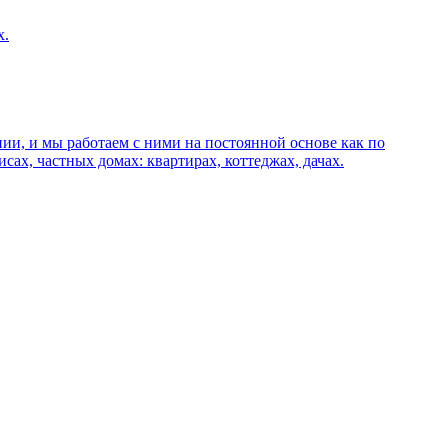
х.
и, и мы работаем с ними на постоянной основе как по
сах, частных домах: квартирах, коттеджах, дачах.