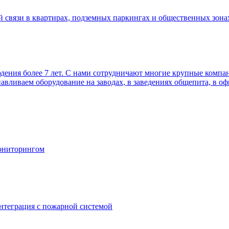
й связи в квартирах, подземных паркингах и общественных зона
ния более 7 лет. С нами сотрудничают многие крупные компани
вливаем оборудование на заводах, в заведениях общепита, в офи
мониторингом
нтеграция с пожарной системой