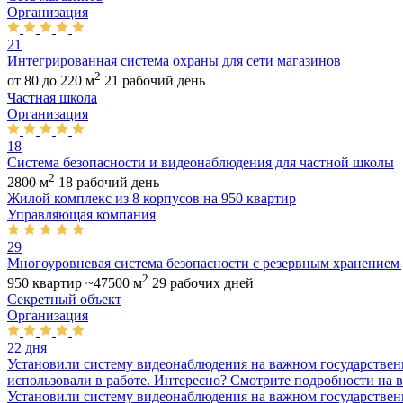
Организация
21
Интегрированная система охраны для сети магазинов
2
от 80 до 220 м
21 рабочий день
Частная школа
Организация
18
Система безопасности и видеонаблюдения для частной школы
2
2800 м
18 рабочий день
Жилой комплекс из 8 корпусов на 950 квартир
Управляющая компания
29
Многоуровневая система безопасности с резервным хранением
2
950 квартир ~47500 м
29 рабочих дней
Секретный объект
Организация
22 дня
Установили систему видеонаблюдения на важном государственн
использовали в работе. Интересно? Смотрите подробности на в
Установили систему видеонаблюдения на важном государствен