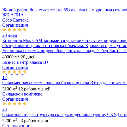
Жилой район бизнес-класса на 65 га с нулевым уровнем сотово
ЖК АЛИА
Сбер Eaптека
Организация
20 дней
Компания Mos-GSM занимается установкой систем видеонаблюде
обслуживанию, так и по новым объектам. Кроме того, мы устана
Установка системы видеонаблюдения на складе "Сбер Eaптека"
2
40000 м
20 дней
Бизнес-центр класса B+
Организация
12
Современная система охраны бизнес-центра B+ с удаленным 
2
3100 м
12 рабочих дней
Складской комплекс
Организация
23
Охранная инфраструктура склада: видеонаблюдение, СКУД и и
2
5200 м
23 рабочих дня
Сеть магазинов