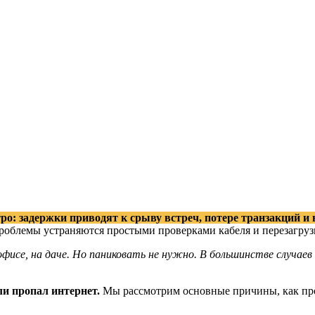
тро: задержки приводят к срыву встреч, потере транзакций 
роблемы устраняются простыми проверками кабеля и перезагруз
офисе, на даче. Но паниковать не нужно. В большинстве случа
ли пропал интернет.
Мы рассмотрим основные причины, как пров