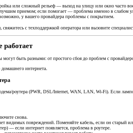
тройка или сложный рельеф — выход на улицу или окно часто во
лучшим приемом; если помогает — проблема именно в слабом у
 возможно, у вашего провайдера проблемы с покрытием.
, свяжитесь с техподдержкой оператора или вызовите специалист
е работает
ы могут быть разными: от простого сбоя до проблем с провайдер
 домашнего интернета.
тера
одема/роутера (PWR, DSL/Internet, WAN, LAN, Wi-Fi). Если ламп
лючите снова.
нет видимых повреждений. Поменяйте кабель, если он старый ил
тер) — если интернет появляется, проблема в роутере.