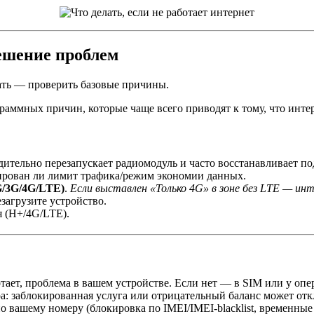
ешение проблем
лать — проверить базовые причины.
аммных причин, которые чаще всего приводят к тому, что интерн
ительно перезапускает радиомодуль и часто восстанавливает п
ирован ли лимит трафика/режим экономии данных.
G/3G/4G/LTE)
.
Если выставлен «Только 4G» в зоне без LTE — ин
агрузите устройство.
я (H+/4G/LTE).
тает, проблема в вашем устройстве. Если нет — в SIM или у опе
ра: заблокированная услуга или отрицательный баланс может от
о вашему номеру (блокировка по IMEI/IMEI-blacklist, временные