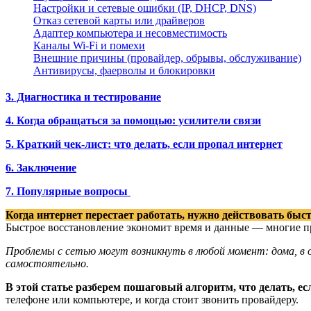
Настройки и сетевые ошибки (IP, DHCP, DNS)
Отказ сетевой карты или драйверов
Адаптер компьютера и несовместимость
Каналы Wi-Fi и помехи
Внешние причины (провайдер, обрывы, обслуживание)
Антивирусы, фаерволы и блокировки
3. Диагностика и тестирование
4. Когда обращаться за помощью: усилители связи
5. Краткий чек-лист: что делать, если пропал интернет
6. Заключение
7. Популярные вопросы
Когда интернет перестает работать, нужно действовать быс
Быстрое восстановление экономит время и данные — многие п
Проблемы с сетью могут возникнуть в любой момент: дома, в 
самостоятельно.
В этой статье разберем пошаговый алгоритм, что делать, ес
телефоне или компьютере, и когда стоит звонить провайдеру.